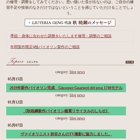
の修理・調整をしてみてください。思い描いた音が出ないのは、ご自分の練
習不足や技術のなさだけではないということを感じていただけることでしょ
う。
季節・身体に合わせた調整をいたします修理・調整のご相談
年間製作限定4槌バイオリン製作のご相談
category:
blog
news
05月15日
2019年新作バイオリン完成 Giuseppe Guarneri del gesu 1740モテル
category:
blog
news
01月12日
《耿暁鋼新作バイオリン鑑賞リサイタルのしらせ》
category:
blog
news
05月07日
ヴァイオリニスト岩谷さんのTV撮影に協力しました。