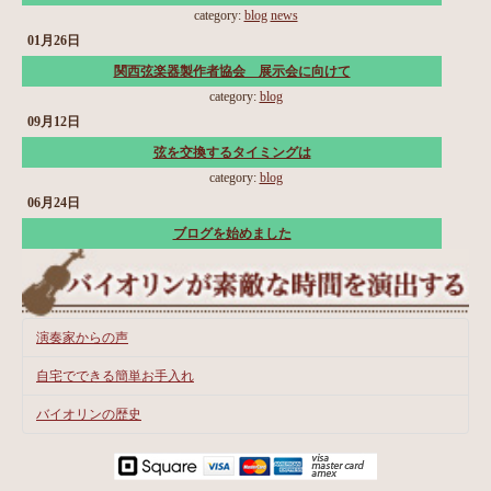
category:
blog
news
01月26日
関西弦楽器製作者協会 展示会に向けて
category:
blog
09月12日
弦を交換するタイミングは
category:
blog
06月24日
ブログを始めました
演奏家からの声
自宅でできる簡単お手入れ
バイオリンの歴史