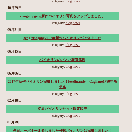
category:
blog
news
10月29日
xiaogang geng新作バイオリン写真をアップしました。
category:
blog
news
09月21日
geng xiaogang2017年新作バイオリンができました
category:
blog
news
06月15日
バイオリンのバスバ取替修理
category:
blog
news
06月06日
2017年新作バイオリン完成しました！Ferdinando Gagliano1780年モ
テル
category:
blog
news
02月18日
初級バイオリンセット限定販売
category:
blog
news
01月29日
先日オーバホールをしました分数バイオリンは完成しました！