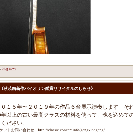
y:
blog
news
《耿暁鋼新作バイオリン鑑賞リサイタルのしらせ》
２０１５年〜２０１９年の作品６台展示演奏します。そ
30年以上の古い最高クラスの材料を使って、魂を込めて
きください。
ットお問い合わせ http://classic-concert.info/gengxiaogang/