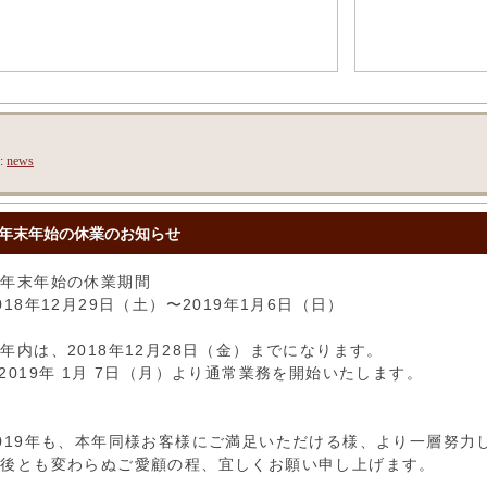
y:
news
年末年始の休業のお知らせ
◆年末年始の休業期間
0
18
年12月29
日
（
土
）
〜2019年1月
6
日
（日）
年内は、201
8
年12月28日（金）までになります。
201
9
年 1月
7
日（月）より通常業務を
開始
いたします。
01
9
年も、本年同様お客様にご満足いただける様、
より一層努力
今後とも変わらぬご愛顧の程、宜しくお願い申し上げます。