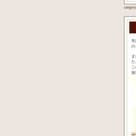
categor
先
の
ま
た
こ
放