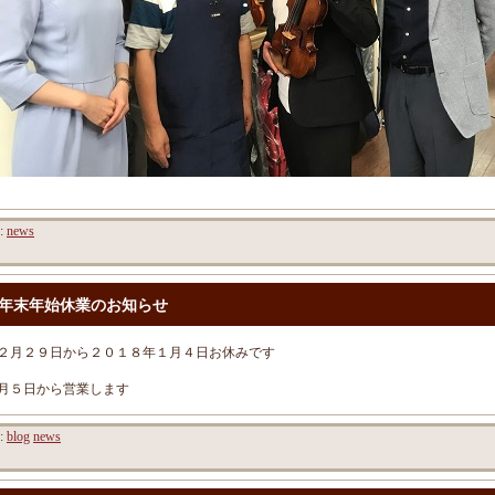
y:
news
年末年始休業のお知らせ
２月２９日から２０１８年１月４日お休みです
月５日から営業します
y:
blog
news