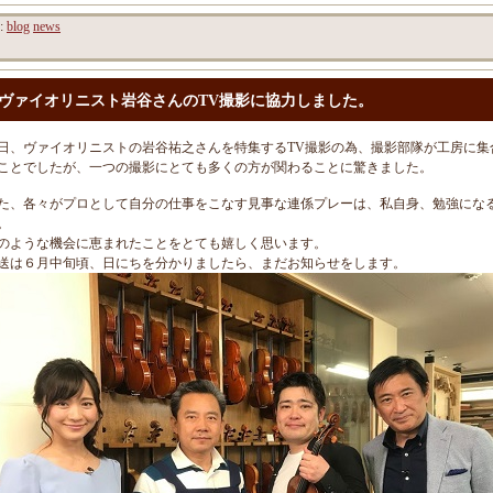
y:
blog
news
ヴァイオリニスト岩谷さんのTV撮影に協力しました。
日、ヴァイオリニストの岩谷祐之さんを特集するTV撮影の為、撮影部隊が工房に集
ことでしたが、一つの撮影にとても多くの方が関わることに驚きました。
た、各々がプロとして自分の仕事をこなす見事な連係プレーは、私自身、勉強にな
。
のような機会に恵まれたことをとても嬉しく思います。
送は６月中旬頃、日にちを分かりましたら、まだお知らせをします。