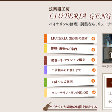
categor
1
令