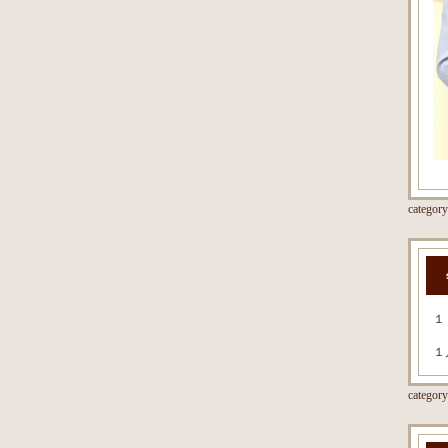
categor
１
１
categor